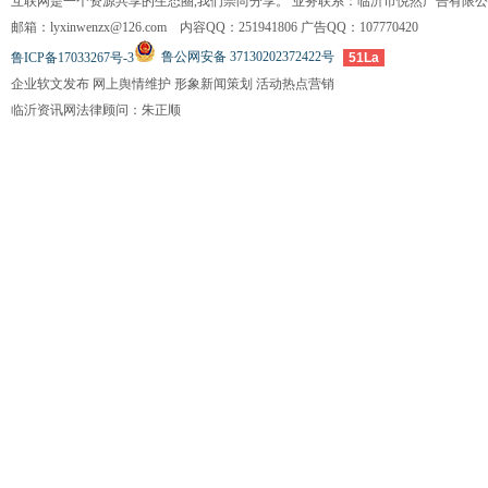
互联网是一个资源共享的生态圈,我们崇尚分享。 业务联系：临沂市悦然广告有限
邮箱：lyxinwenzx@126.com 内容QQ：251941806 广告QQ：107770420
鲁公网安备 37130202372422号
鲁ICP备17033267号-3
51La
企业软文发布 网上舆情维护 形象新闻策划 活动热点营销
临沂资讯网法律顾问：朱正顺