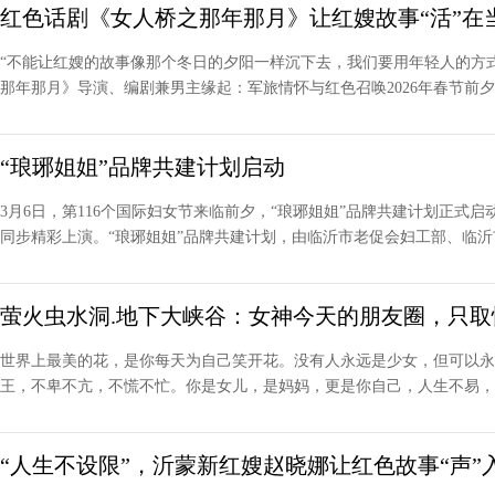
红色话剧《女人桥之那年那月》让红嫂故事“活”在
“不能让红嫂的故事像那个冬日的夕阳一样沉下去，我们要用年轻人的方
那年那月》导演、编剧兼男主缘起：军旅情怀与红色召唤2026年春节前夕，9
“琅琊姐姐”品牌共建计划启动
3月6日，第116个国际妇女节来临前夕，“琅琊姐姐”品牌共建计划正式
同步精彩上演。“琅琊姐姐”品牌共建计划，由临沂市老促会妇工部、临沂市融
萤火虫水洞.地下大峡谷：女神今天的朋友圈，只取
世界上最美的花，是你每天为自己笑开花。没有人永远是少女，但可以永
王，不卑不亢，不慌不忙。你是女儿，是妈妈，更是你自己，人生不易，一
“人生不设限”，沂蒙新红嫂赵晓娜让红色故事“声”