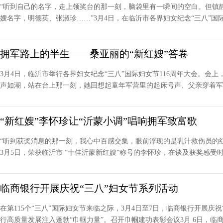
“听到自己的名字，走上领奖台的那一刻，脑袋里有一瞬间的空白。但镇
嫂名字，明德英、张淑珍……”3月4日，在临沂市各界妇女纪念“三八”国际妇女
拥军路上的半生——桑亚丽的“新红嫂”答卷
3月4日，临沂市举行各界妇女纪念“三八”国际妇女节116周年大会。会
声如潮，站在台上那一刻，她回想起童年军营里的起床号声、父亲穿着军装
“新红嫂”李怀珍让“沂蒙小调”唱响拥军致富歌
“听到获奖消息的那一刻，我心中百感交集，眼前浮现的是乳汁救伤员的
3月5日，荣获临沂市 “十佳沂蒙新红嫂”称号的李怀珍，在谈及获奖感受时，
临商银行开展庆祝“三八”妇女节系列活动
在第115个“三八”国际妇女节来临之际，3月4日至7日，临商银行开展
行高质量发展注入蓬勃“巾帼力量”。召开巾帼建功表彰会议3月 6日，临商.