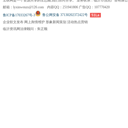
互联网是一个资源共享的生态圈,我们崇尚分享。 业务联系：临沂市悦然广告有限
邮箱：lyxinwenzx@126.com 内容QQ：251941806 广告QQ：107770420
鲁公网安备 37130202372422号
鲁ICP备17033267号-3
51La
企业软文发布 网上舆情维护 形象新闻策划 活动热点营销
临沂资讯网法律顾问：朱正顺