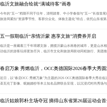
临沂文旅融合绘就“满城待客”画卷
今年的“五一”档期不同于往年，清明踏青、中小学春假与“五一”长假首
旅游局紧扣“资源季节性、客群分众化、体验主题化”特点，依托山东省第二
五一假期临沂“亲情沂蒙 惠享文旅”消费券开启
临沂是一座藏着三千年琅琊文脉，拥揽沂蒙山水画卷的城市，更是山水相
访临沂的游客玩得更加尽兴，临沂市文化和旅游局联动同程旅行、美团推出“
春启万象 秀燃临沂，OCC奥德国际2026春季大秀
近日，以“春启OCC·秀燃万象”为主题的2026 OCC奥德国际春季大秀
圣瓦伦丁影像、昵她婚纱等本土知名品牌联合呈现，以沉浸式时尚秀场与潮.
临沂姑娘郭朴主场夺冠 摘得山东省第26届运动会首