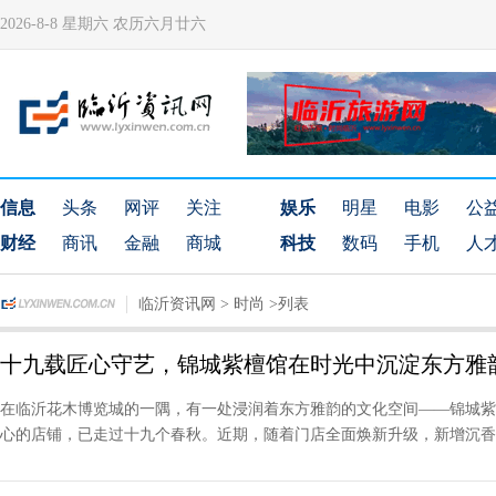
2026-8-8 星期六 农历六月廿六
信息
头条
网评
关注
娱乐
明星
电影
公
财经
商讯
金融
商城
科技
数码
手机
人
临沂资讯网
>
时尚
>列表
十九载匠心守艺，锦城紫檀馆在时光中沉淀东方雅
在临沂花木博览城的一隅，有一处浸润着东方雅韵的文化空间——锦城紫檀
心的店铺，已走过十九个春秋。近期，随着门店全面焕新升级，新增沉香、