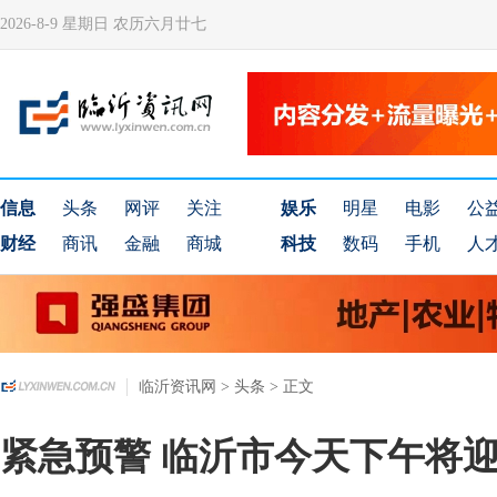
2026-8-9 星期日 农历六月廿七
信息
头条
网评
关注
娱乐
明星
电影
公
财经
商讯
金融
商城
科技
数码
手机
人
临沂资讯网
>
头条
> 正文
紧急预警 临沂市今天下午将