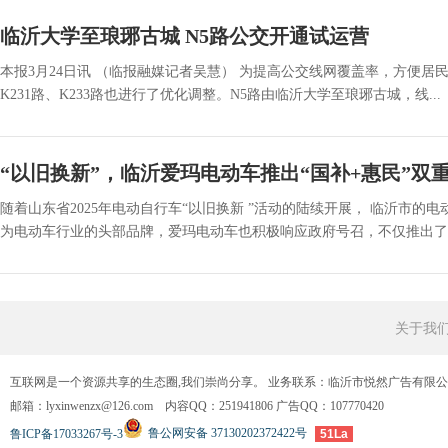
临沂大学至琅琊古城 N5路公交开通试运营
本报3月24日讯 （临报融媒记者吴慧） 为提高公交线网覆盖率，方便居
K231路、K233路也进行了优化调整。N5路由临沂大学至琅琊古城，线...
“以旧换新”，临沂爱玛电动车推出“国补+惠民”双
随着山东省2025年电动自行车“以旧换新 ”活动的陆续开展， 临沂市的
为电动车行业的头部品牌，爱玛电动车也积极响应政府号召，不仅推出了企
关于我
互联网是一个资源共享的生态圈,我们崇尚分享。 业务联系：临沂市悦然广告有限
邮箱：lyxinwenzx@126.com 内容QQ：251941806 广告QQ：107770420
鲁公网安备 37130202372422号
鲁ICP备17033267号-3
51La