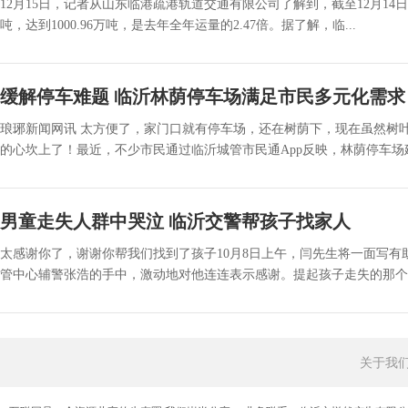
12月15日，记者从山东临港疏港轨道交通有限公司了解到，截至12月14
吨，达到1000.96万吨，是去年全年运量的2.47倍。据了解，临...
缓解停车难题 临沂林荫停车场满足市民多元化需求
琅琊新闻网讯 太方便了，家门口就有停车场，还在树荫下，现在虽然树
的心坎上了！最近，不少市民通过临沂城管市民通App反映，林荫停车场建得非
男童走失人群中哭泣 临沂交警帮孩子找家人
太感谢你了，谢谢你帮我们找到了孩子10月8日上午，闫先生将一面写有
管中心辅警张浩的手中，激动地对他连连表示感谢。提起孩子走失的那个傍晚，
关于我