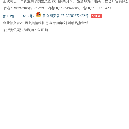
互联网是一个资源共享的生态圈,我们崇尚分享。 业务联系：临沂市悦然广告有限
邮箱：lyxinwenzx@126.com 内容QQ：251941806 广告QQ：107770420
鲁公网安备 37130202372422号
鲁ICP备17033267号-3
51La
企业软文发布 网上舆情维护 形象新闻策划 活动热点营销
临沂资讯网法律顾问：朱正顺