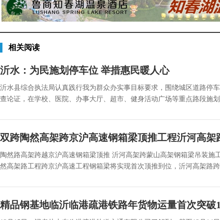
相关阅读
沂水：为民施划停车位 举措惠民暖人心
沂水县综合执法局认真践行我为群众办实事目标要求，围绕城区道路停车
查论证，在学校、医院、办事大厅、超市、健身活动广场等重点路段施划临时停
双跨陶然高架跨京沪高速钢箱梁顶推工程沂河高架
陶然路高架跨越京沪高速钢箱梁顶推 沂河高架跨蒙山高架钢箱梁吊装施工
然高架路工程跨京沪高速工程钢箱梁将实现首次顶推到位，沂河高架路跨蒙山高
精品钢基地临沂临港疏港铁路年货物运量首次突破10