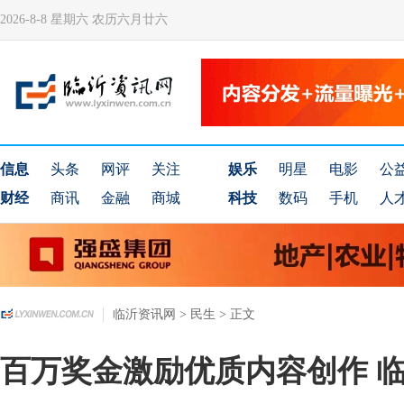
2026-8-8 星期六 农历六月廿六
信息
头条
网评
关注
娱乐
明星
电影
公
财经
商讯
金融
商城
科技
数码
手机
人
临沂资讯网
>
民生
> 正文
百万奖金激励优质内容创作 