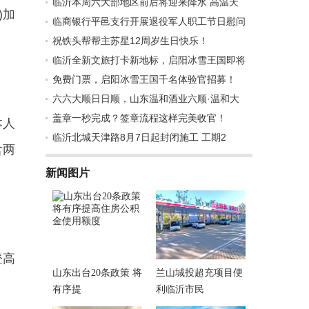
临沂本周六大部地区前后将迎来降水 高温天
)加
临商银行平邑支行开展退役军人职工节日慰问
祝铁头帮帮主苏星12周岁生日快乐！
临沂全新文旅打卡新地标，启阳冰雪王国即将
免费门票，启阳冰雪王国千名体验官招募！
六六大顺日日顺，山东温和酒业六顺·温和大
盖章一秒完成？签章流程这样完美收官！
本人
临沂北城天津路8月7日起封闭施工 工期2
含两
新闻图片
登高
山东出台20条政策 将
兰山城投超充项目便
有序提
利临沂市民