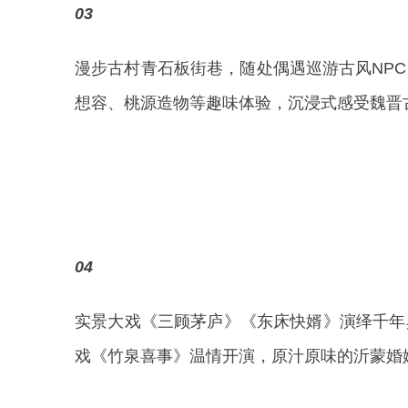
03
漫步古村青石板街巷，随处偶遇巡游古风NP
想容、桃源造物等趣味体验，沉浸式感受魏晋
04
实景大戏《三顾茅庐》《东床快婿》演绎千年
戏《竹泉喜事》温情开演，原汁原味的沂蒙婚