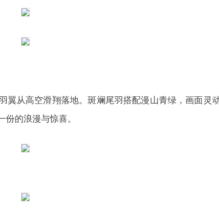
羽翼从高空滑翔落地。斑斓尾羽搭配漫山青绿，画面灵
一份的浪漫与惊喜。