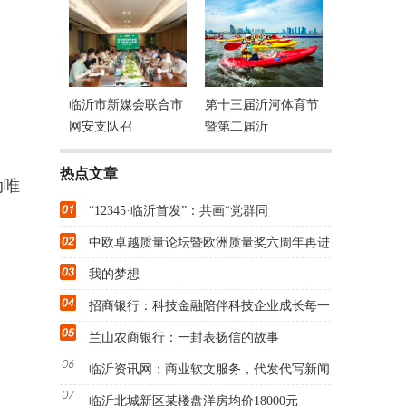
临沂市新媒会联合市
第十三届沂河体育节
网安支队召
暨第二届沂
热点文章
动唯
“12345·临沂首发”：共画“党群同
中欧卓越质量论坛暨欧洲质量奖六周年再进
我的梦想
招商银行：科技金融陪伴科技企业成长每一
兰山农商银行：一封表扬信的故事
临沂资讯网：商业软文服务，代发代写新闻
临沂北城新区某楼盘洋房均价18000元