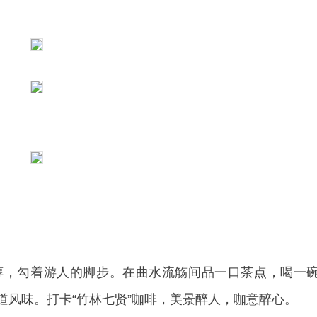
醇，勾着游人的脚步。在曲水流觞间品一口茶点，喝一
道风味。打卡“竹林七贤”咖啡，美景醉人，咖意醉心。