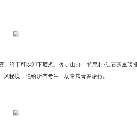
夜，终于可以卸下疲惫、奔赴山野！竹泉村·红石寨重磅
古风秘境，送给所有考生一场专属青春旅行。