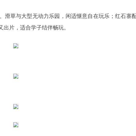
、滑草与大型无动力乐园，闲适惬意自在玩乐；红石寨
又出片，适合学子结伴畅玩。