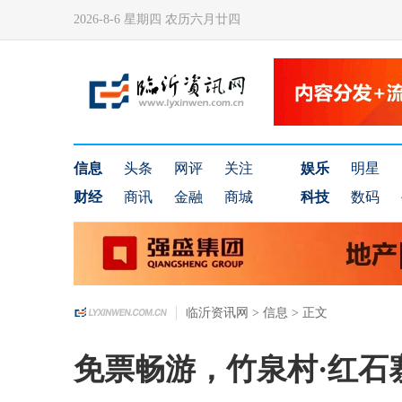
2026-8-6 星期四 农历六月廿四
信息
头条
网评
关注
娱乐
明星
财经
商讯
金融
商城
科技
数码
临沂资讯网
>
信息
> 正文
免票畅游，竹泉村·红石寨