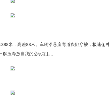
388米，高差88米。车辆沿悬崖弯道疾驰穿梭，极速俯
日解压释放自我的必玩项目。