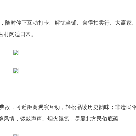
C，随时停下互动打卡。解忧当铺、舍得拍卖行、大赢家
古村闲适日常。
典故，可近距离观演互动，轻松品读历史韵味；非遗民
嫁风情，锣鼓声声、烟火氤氲，尽显北方民俗底蕴。