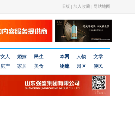
旧版
|
加入收藏
|
网站地图
女人
婚嫁
民生
本网
人物
文学
房产
家居
美食
物流
园区
便民