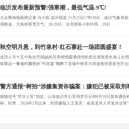
临沂发布最新预警!强寒潮，最低气温-9℃!
大众网海报新闻记者 马小双 临沂报道 11月25日17时30分，临沂气象
强降温、大风和雨雪天气。28-29日，全市阴有小到中雨，29日......
秋空明月悬，到竹泉村·红石寨赴一场团圆盛宴！
农历八月十五中秋佳节残缺的月亮悄悄圆满绵绵的思念渐渐变长海上生明
味蕾品一餐逢时飘香的“竹筒宴”陶醉了灵魂中秋常与浪漫相伴星星光芒点缀
警方通报“树拍”涉嫌集资诈骗案：嫌犯已被采取刑
据微信号“罗庄公安”消息，山东临沂市公安局罗庄分局8月10日发布
称，经查，2024年3月以来，犯罪嫌疑人王某庆、崔某龙等人开发并运营“树拍