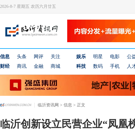
2026-8-7 星期五 农历六月廿五
信息
头条
网评
关注
娱乐
明星
电影
公
财经
商讯
金融
商城
科技
数码
手机
人
临沂资讯网
>
信息
> 正文
临沂创新设立民营企业“凤凰榜