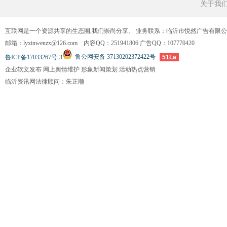
关于我
互联网是一个资源共享的生态圈,我们崇尚分享。 业务联系：临沂市悦然广告有限
邮箱：lyxinwenzx@126.com 内容QQ：251941806 广告QQ：107770420
鲁公网安备 37130202372422号
鲁ICP备17033267号-3
51La
企业软文发布 网上舆情维护 形象新闻策划 活动热点营销
临沂资讯网法律顾问：朱正顺