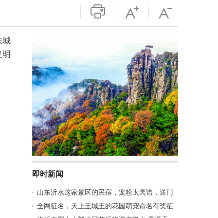
扶城
复明
即时新闻
山东沂水这家景区的民宿，宠粉太离谱，送门
全网征名，天上王城王的花园萌宠命名有奖征