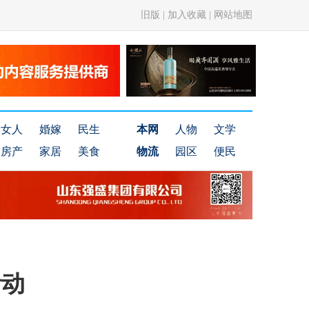
旧版
|
加入收藏
|
网站地图
女人
婚嫁
民生
本网
人物
文学
房产
家居
美食
物流
园区
便民
活动