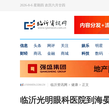
2026-8-6 星期四 农历六月廿四
信息
头条
网评
关注
娱乐
明星
财经
商讯
金融
商城
科技
数码
临沂资讯网
>
健康
> 正文
临沂光明眼科医院到海