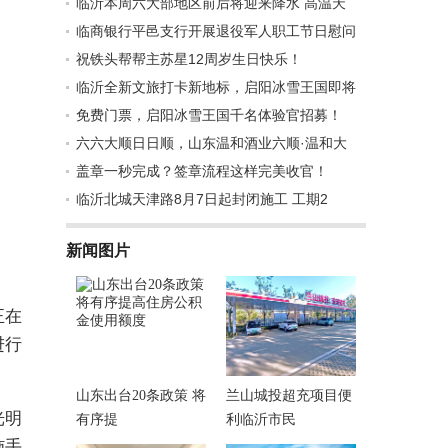
临沂本周六大部地区前后将迎来降水 高温天
临商银行平邑支行开展退役军人职工节日慰问
祝铁头帮帮主苏星12周岁生日快乐！
临沂全新文旅打卡新地标，启阳冰雪王国即将
免费门票，启阳冰雪王国千名体验官招募！
六六大顺日日顺，山东温和酒业六顺·温和大
盖章一秒完成？签章流程这样完美收官！
临沂北城天津路8月7日起封闭施工 工期2
新闻图片
正在
进行
山东出台20条政策 将
兰山城投超充项目便
光明
有序提
利临沂市民
施手