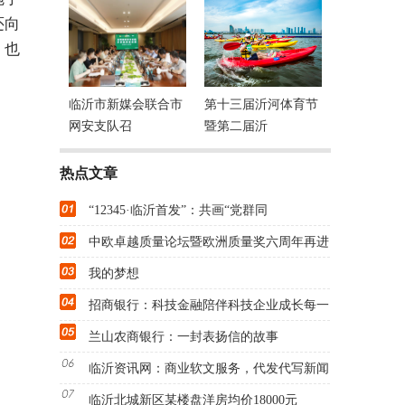
还向
，也
临沂市新媒会联合市
第十三届沂河体育节
网安支队召
暨第二届沂
热点文章
“12345·临沂首发”：共画“党群同
中欧卓越质量论坛暨欧洲质量奖六周年再进
我的梦想
招商银行：科技金融陪伴科技企业成长每一
兰山农商银行：一封表扬信的故事
临沂资讯网：商业软文服务，代发代写新闻
临沂北城新区某楼盘洋房均价18000元