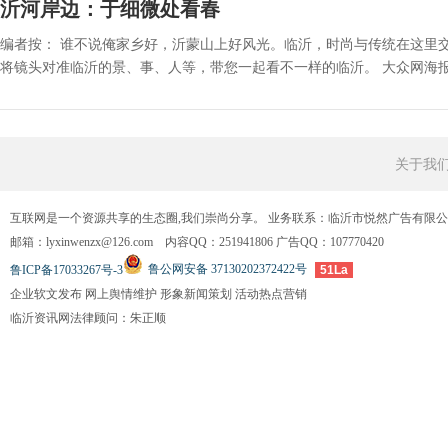
沂河岸边：于细微处看春
编者按： 谁不说俺家乡好，沂蒙山上好风光。临沂，时尚与传统在这里
将镜头对准临沂的景、事、人等，带您一起看不一样的临沂。 大众网海报新闻记
关于我
互联网是一个资源共享的生态圈,我们崇尚分享。 业务联系：临沂市悦然广告有限
邮箱：lyxinwenzx@126.com 内容QQ：251941806 广告QQ：107770420
鲁公网安备 37130202372422号
鲁ICP备17033267号-3
51La
企业软文发布 网上舆情维护 形象新闻策划 活动热点营销
临沂资讯网法律顾问：朱正顺