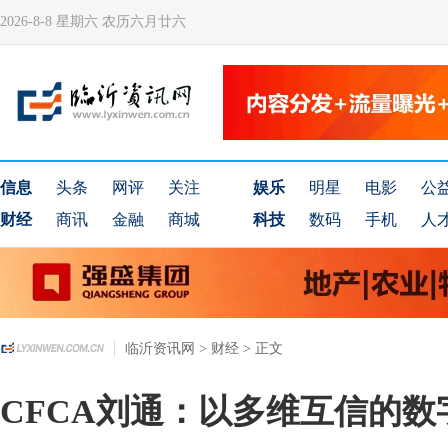
2026-8-8 星期六 农历六月廿六
信息
头条
网评
关注
娱乐
明星
电影
公
财经
商讯
金融
商城
科技
数码
手机
人
临沂资讯网
>
财经
> 正文
CFCA刘通：以多维互信的数