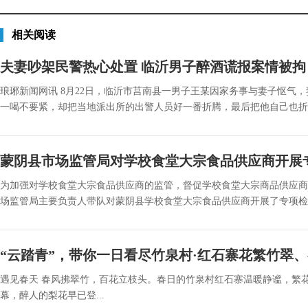
相关阅读
夫妻吵架民警热心处置 临沂男子醉酒谎报案情被拘
琅琊新闻网讯 8月22日，临沂市莒南县一男子王某因家务事与妻子怄气
一喝不要紧，却把当地派出所的出警人员好一番折腾，最后把他自己也折腾进了
蒙阴县市场监管局对学校食堂大宗食品供应商开展
为加强对学校食堂大宗食品供应商的监管，督促学校食堂大宗商品供应商
场监管局主要负责人带队对蒙阴县学校食堂大宗食品供应商开展了专项检查。 此
“云踏青”，带你一日看尽竹泉村·红石寨花繁竹翠
遇见春天 春风拂翠竹，百花立枝头。春日的竹泉村红石寨温暖静谧，繁
幕，醉人的梨花早已登...