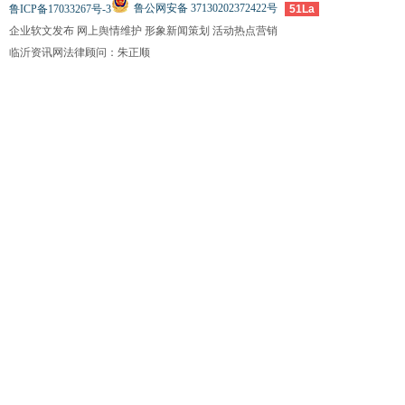
鲁公网安备 37130202372422号
鲁ICP备17033267号-3
51La
企业软文发布 网上舆情维护 形象新闻策划 活动热点营销
临沂资讯网法律顾问：朱正顺