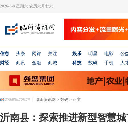
2026-8-8 星期六 农历六月廿六
信息
头条
网评
关注
娱乐
明星
电影
公
财经
商讯
金融
商城
科技
数码
手机
人
临沂资讯网
>
数码
> 正文
沂南县：探索推进新型智慧城