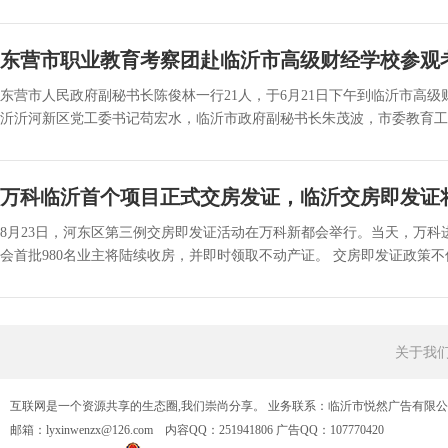
东营市职业教育考察团赴临沂市高级财经学校参观
东营市人民政府副秘书长陈俊林一行21人，于6月21日下午到临沂市高
沂沂河新区党工委书记苟宏水，临沂市政府副秘书长朱茂波，市委教育工委
万科临沂首个项目正式交房发证，临沂交房即发证
8月23日，河东区第三例交房即发证活动在万科新都会举行。当天，万科
会首批980名业主将陆续收房，并即时领取不动产证。 交房即发证政策不仅简.
关于我
互联网是一个资源共享的生态圈,我们崇尚分享。 业务联系：临沂市悦然广告有限
邮箱：lyxinwenzx@126.com 内容QQ：251941806 广告QQ：107770420