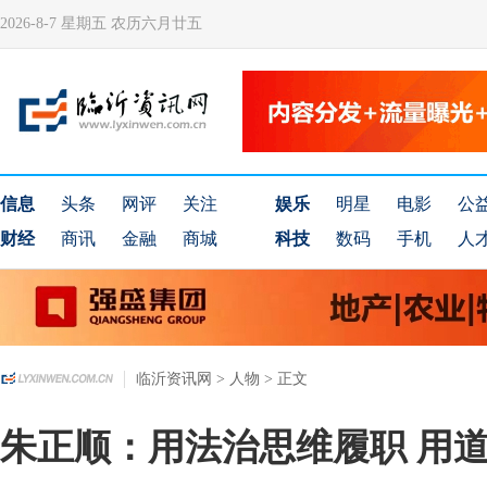
2026-8-7 星期五 农历六月廿五
信息
头条
网评
关注
娱乐
明星
电影
公
财经
商讯
金融
商城
科技
数码
手机
人
临沂资讯网
>
人物
> 正文
朱正顺：用法治思维履职 用