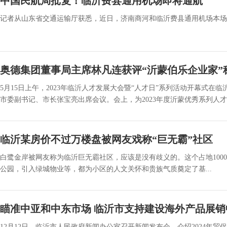
中国民航局批复！临沂费县通用机场即将通航
记者从山东省交通运输厅获悉，近日，济南商河和临沂费县通用机场本场频
奥德集团董事局主席林凡连获评“沂蒙伯乐企业家”
5月15日上午，2023年临沂人才发展大会暨“人才日”系列活动开幕式
市委副书记、市长张宝亮出席会议。会上，为2023年度沂蒙优秀系列人才代
临沂某房价不过万楼盘被网友戏称“巨无霸”社区
白鹭金岸被网友称为临沂巨无霸社区，应该是没有歧义的。这个占地100
公园，引入绿城物业等，都为小区的人文关怀和贵族气质奠定了基...
瞄准中亚和中东市场 临沂市支持建设海外产品展销
12月12日，临沂市人民政府新闻办公室召开新闻发布会，介绍2024年