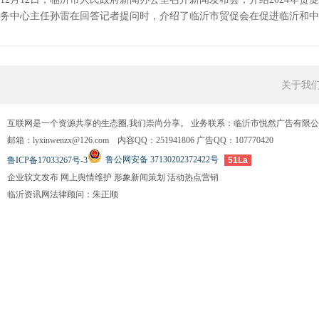
务中心主任孙雷在回答记者提问时，介绍了临沂市贸促会在促进临沂和中东
关于我
互联网是一个资源共享的生态圈,我们崇尚分享。 业务联系：临沂市悦然广告有限
邮箱：lyxinwenzx@126.com 内容QQ：251941806 广告QQ：107770420
鲁公网安备 37130202372422号
鲁ICP备17033267号-3
51La
企业软文发布 网上舆情维护 形象新闻策划 活动热点营销
临沂资讯网法律顾问：朱正顺