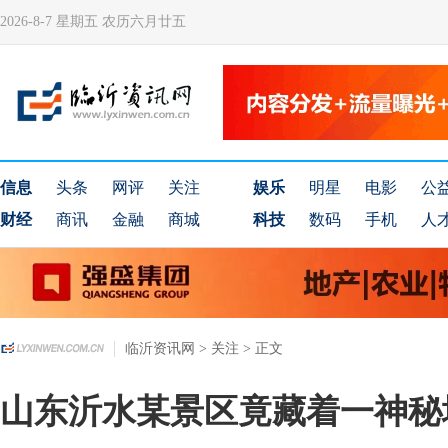
2026-8-7 星期五 农历六月廿五
信息
头条
网评
关注
娱乐
明星
电影
公
财经
商讯
金融
商城
科技
数码
手机
人
临沂资讯网
>
关注
> 正文
山东沂水某景区竟藏着一神秘