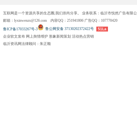
互联网是一个资源共享的生态圈,我们崇尚分享。 业务联系：临沂市悦然广告有限
邮箱：lyxinwenzx@126.com 内容QQ：251941806 广告QQ：107770420
鲁公网安备 37130202372422号
鲁ICP备17033267号-3
51La
企业软文发布 网上舆情维护 形象新闻策划 活动热点营销
临沂资讯网法律顾问：朱正顺