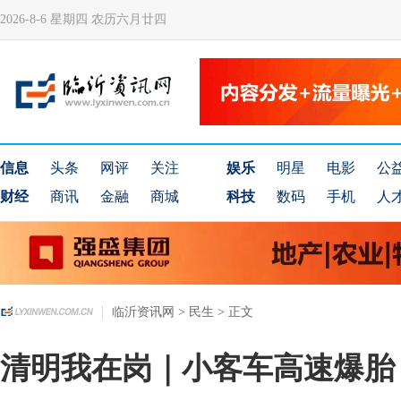
2026-8-6 星期四 农历六月廿四
信息
头条
网评
关注
娱乐
明星
电影
公
财经
商讯
金融
商城
科技
数码
手机
人
临沂资讯网
>
民生
> 正文
清明我在岗｜小客车高速爆胎