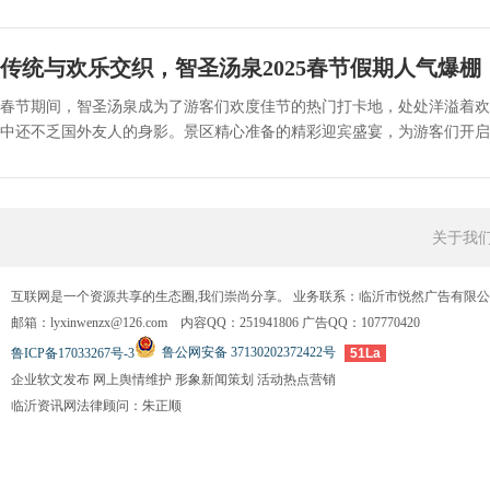
传统与欢乐交织，智圣汤泉2025春节假期人气爆棚
春节期间，智圣汤泉成为了游客们欢度佳节的热门打卡地，处处洋溢着欢
中还不乏国外友人的身影。景区精心准备的精彩迎宾盛宴，为游客们开启了
关于我
互联网是一个资源共享的生态圈,我们崇尚分享。 业务联系：临沂市悦然广告有限
邮箱：lyxinwenzx@126.com 内容QQ：251941806 广告QQ：107770420
鲁公网安备 37130202372422号
鲁ICP备17033267号-3
51La
企业软文发布 网上舆情维护 形象新闻策划 活动热点营销
临沂资讯网法律顾问：朱正顺