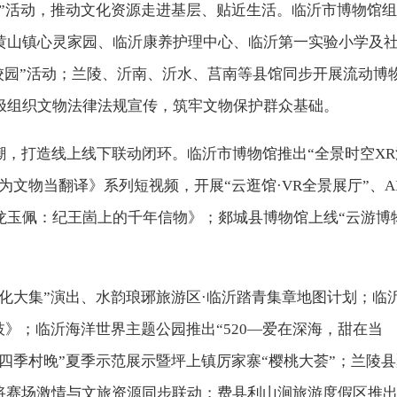
进”活动，推动文化资源走进基层、贴近生活。临沂市博物馆
黄山镇心灵家园、临沂康养护理中心、临沂第一实验小学及
校园”活动；兰陵、沂南、沂水、莒南等县馆同步开展流动博
极组织文物法律法规宣传，筑牢文物保护群众基础。
潮，打造线上线下联动闭环。临沂市博物馆推出“全景时空XR
为文物当翻译》系列短视频，开展“云逛馆·VR全景展厅”、A
龙玉佩：纪王崮上的千年信物》；郯城县博物馆上线“云游博
文化大集”演出、水韵琅琊旅游区·临沂踏青集章地图计划；临
枝》；临沂海洋世界主题公园推出“520—爱在深海，甜在当
省“四季村晚”夏季示范展示暨坪上镇厉家寨“樱桃大荟”；兰陵
，将赛场激情与文旅资源同步联动；费县利山涧旅游度假区推