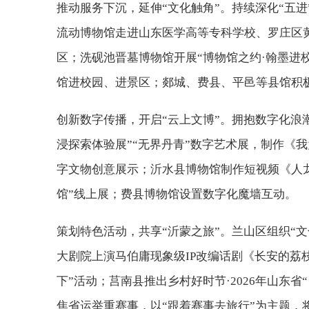
推动服务下沉，延伸“文化触角”。持续深化“五
流动博物馆走进山东医学高等专科学校、罗庄区
区；洗砚池晋墓博物馆开展“博物馆之约·翰墨进
馆进校园、进景区；郯城、费县、平邑等县馆积
创新数字传播，开启“云上文博”。拥抱数字化浪
浸探索体验展”“无界丹青”数字艺术展，制作《我
字文物创意展示；沂水县博物馆制作短视频《人
馆”线上展；费县博物馆设置数字化魔墙互动。
策划特色活动，共享“沂蒙之旅”。兰山区组织“
大剧院上演马伯庸现象级IP改编话剧《长安的荔
下”活动；莒南县推出乡村好时节·2026年山东
焦省运举重赛事，以“跟着赛事去旅行”为主题