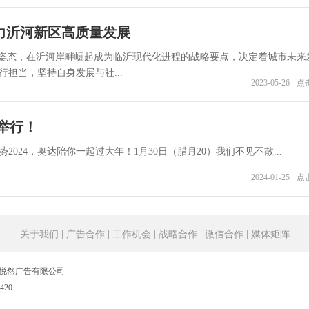
助力沂河新区高质量发展
的姿态，在沂河岸畔崛起成为临沂现代化进程的战略要点，决定着城市未来
担当，坚持自身发展与社...
2023-05-26
点击
举行！
024，奥达陪你一起过大年！1月30日（腊月20）我们不见不散...
2024-01-25
点击
|
|
|
|
|
关于我们
广告合作
工作机会
战略合作
微信合作
媒体矩阵
市悦然广告有限公司
420