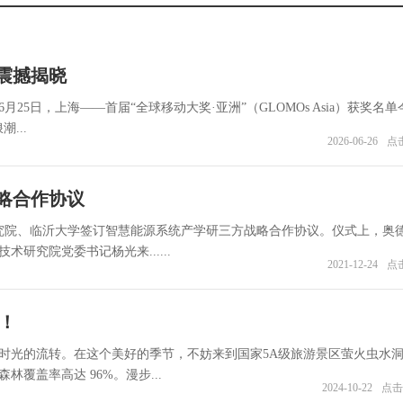
”震撼揭晓
25日，上海——首届“全球移动大奖·亚洲”（GLOMOs Asia）获奖名
...
2026-06-26
点击
略合作协议
研究院、临沂大学签订智慧能源系统产学研三方战略合作协议。仪式上，奥
研究院党委书记杨光来......
2021-12-24
点击
光！
时光的流转。在这个美好的季节，不妨来到国家5A级旅游景区萤火虫水
覆盖率高达 96%。漫步...
2024-10-22
点击