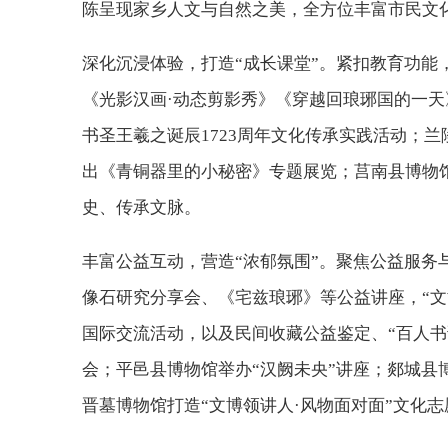
陈呈现家乡人文与自然之美，全方位丰富市民文
深化沉浸体验，打造“成长课堂”。紧扣教育功能
《光影汉画·动态剪影秀》《穿越回琅琊国的一
书圣王羲之诞辰1723周年文化传承实践活动；兰
出《青铜器里的小秘密》专题展览；莒南县博物
史、传承文脉。
丰富公益互动，营造“浓郁氛围”。聚焦公益服
像石研究分享会、《宅兹琅琊》等公益讲座，“文
国际交流活动，以及民间收藏公益鉴定、“百人书
会；平邑县博物馆举办“汉阙未央”讲座；郯城县
晋墓博物馆打造“文博领讲人·风物面对面”文化