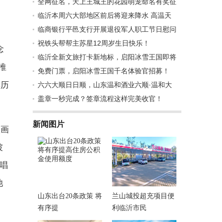
全网征名，天上王城王的花园萌宠命名有奖征
临沂本周六大部地区前后将迎来降水 高温天
临商银行平邑支行开展退役军人职工节日慰问
造
祝铁头帮帮主苏星12周岁生日快乐！
念
临沂全新文旅打卡新地标，启阳冰雪王国即将
推
免费门票，启阳冰雪王国千名体验官招募！
摸历
六六大顺日日顺，山东温和酒业六顺·温和大
盖章一秒完成？签章流程这样完美收官！
新闻图片
汉画
坡
歌唱
池
山东出台20条政策 将
兰山城投超充项目便
有序提
利临沂市民