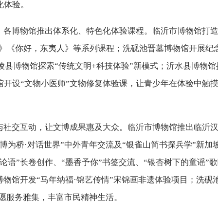
化体验。
，各博物馆推出体系化、特色化体验课程。临沂市博物馆打
天》《你好，东夷人》等系列课程；洗砚池晋墓博物馆开展纪
陵县博物馆探索“传统文明+科技体验”新模式；沂水县博物馆
馆开设“文物小医师”文物修复体验课，让青少年在体验中触
务与社交互动，让文博成果惠及大众。临沂市博物馆推出临沂
博为桥·对话世界”中外青年交流及“银雀山简书探兵学”新加
论语”长卷创作、“墨香予你”书签交流、“银杏树下的童谣”
博物馆开发“马年纳福·锦艺传情”宋锦画非遗体验项目；洗砚
志愿服务雅集，丰富市民精神生活。