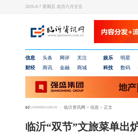
2026-8-7 星期五 农历六月廿五
信息
头条
网评
关注
娱乐
明星
财经
商讯
金融
商城
科技
数码
临沂资讯网
>
信息
> 正文
临沂“双节”文旅菜单出