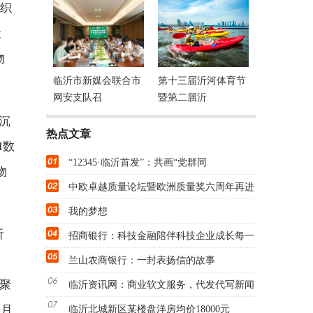
组织
社
物
临沂市新媒会联合市
第十三届沂河体育节
网安支队召
暨第二届沂
沉
热点文章
I数
“12345·临沂首发”：共画“党群同
物
中欧卓越质量论坛暨欧洲质量奖六周年再进
我的梦想
沂
招商银行：科技金融陪伴科技企业成长每一
兰山农商银行：一封表扬信的故事
县聚
临沂资讯网：商业软文服务，代发代写新闻
出月
临沂北城新区某楼盘洋房均价18000元