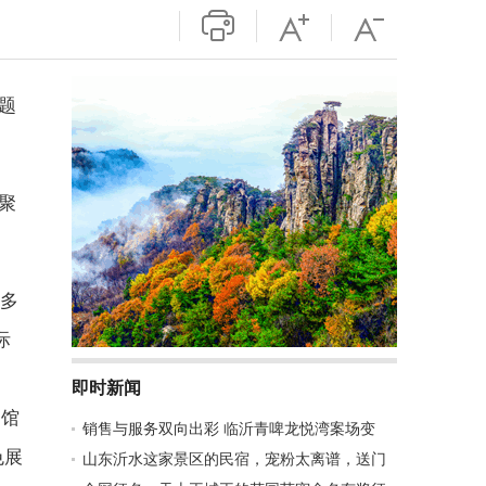
题
聚
出多
际
。
即时新闻
物馆
销售与服务双向出彩 临沂青啤龙悦湾案场变
色展
山东沂水这家景区的民宿，宠粉太离谱，送门