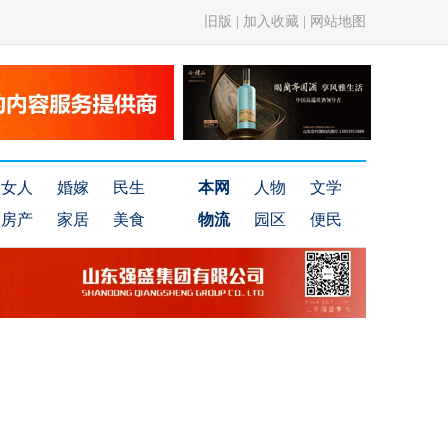
旧版
|
加入收藏
|
网站地图
女人
婚嫁
民生
本网
人物
文学
房产
家居
美食
物流
园区
便民