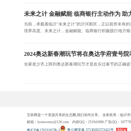
未来之计 金融赋能 临商银行主动作为 
当前，承载着临沂“未来之计”的沂河新区，正以前所未有
境界高度。未来之计，金融赋能。临商银行积极践行地方银行
2024奥达新春潮玩节将在奥达学府壹号院
​全家老少齐上阵到奥达新春潮玩节才是欢乐过春节的正确姿势2
互联网是一个资源共享的生态圈,我们崇尚分享。 业务联系：临沂
邮箱：lyxinwenzx@126.com 内容QQ：251941806 广告QQ：107770
鲁公网安备 37130202372422号
鲁ICP备17033267号-3
51La