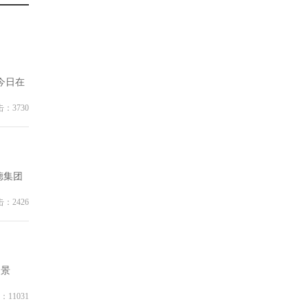
单今日在
：3730
德集团
：2426
洞景
：11031