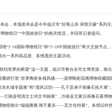
发布会，本场发布会是今年临沂市“好客山东 亲情沂蒙”系列主
际博物馆日”“中国旅游日”的相关情况，并回答记者提问。
5·18国际博物馆日”和“5·19中国旅游日”两大文旅节点，
推出一系列高品质、多维度的主题活动。
：联结世界的桥梁”这一主题，临沂市整合全市文博资源，推
馆重磅打造“世界陶瓷各领风骚——淄博陶瓷琉璃博物馆藏国
皇岛长城专题展”和“儒风汉韵——孔子及弟子画像石拓片展”
——兰陵县明清文士诗文书翰展”，沂南县北寨汉画像石墓博
博物馆推出“端端雍雍 闻于夏东——莒文化特展”。各馆以特